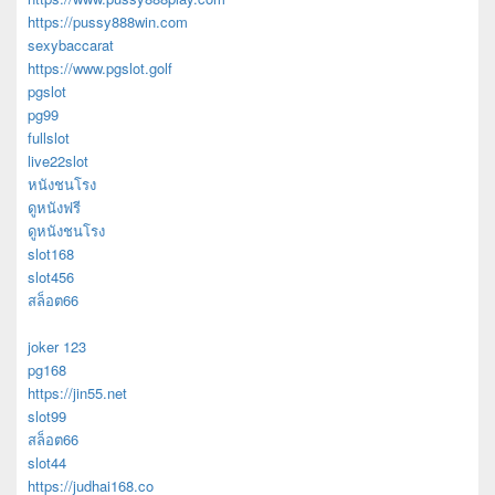
https://pussy888win.com
sexybaccarat
https://www.pgslot.golf
pgslot
pg99
fullslot
live22slot
หนังชนโรง
ดูหนังฟรี
ดูหนังชนโรง
slot168
slot456
สล็อต66
joker 123
pg168
https://jin55.net
slot99
สล็อต66
slot44
https://judhai168.co