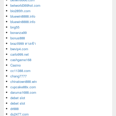
betworld369hot.com
bio285th.com
bluewin8888.info
bluewin8888.info
bng55
bonanza99
bonus888
brazil999 ทางเข้า
bwvip4.com
carlo999.net
cashgame168
Casino
cc11388.com
chang7777
chinatown888.win
cupcake88x.com
daruma1688.com
debet slot
debet slot
dr888
du2477.com