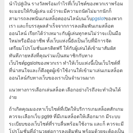
นำไปสู่เงิน รางวัลพร้อมกำไรที่เว็บไซต์ของพวกเราพร้อม
จะมอบให้กับผู้เล่น แม้ว่าจะมีความถนัดไม่มากนักก็
สามารถลงพนันเกมสล็อตออนไลน์บนเว็บ
pgslot
ของพวก
เรา และก็บรรลุผลสำเร็จจากการลงเดิมพันเกมสล็อต
ออนไลน์ เรียกได้ว่าเหมาะกับผู้เล่นทุกคนไม่ว่าจะเป็นมือ
ใหม่หรือมืออาชีพ ทั้งเว็บแห่งนี้ยังเป็นเว็บที่มีการจัด
เตรียมโปรโมชั่นเครดิตฟรี ให้กับผู้เล่นได้เข้ามาสัมผัส
ทันทีภายหลังที่คุณร่วมเป็นสมาชิกกับทาง
เว็บไซต์pgslotของพวกเรา ทำให้เว็บแห่งนี้เป็นเว็บไซต์ที่
ที่น่าสนใจและก็ดึงดูดผู้เข้าใช้งานให้เข้ามาเล่นเกมสล็อต
ออนไลน์กับทางเว็บของเราเป็นจำนวนมาก
แนวทางการเลือกเล่นสล็อต เลือกอย่างไรถึงจะทำเงินได้
ง่าย
ถ้าเกิดคุณมองหาเว็บไซต์ที่เปิดให้บริการเกมสล็อตสักเกม
ควรจะเลือกเว็บ pg99 ที่มีเกมสล็อตให้เลือกมาก มีระบบ
ระเบียบของเว็บไซต์ที่ราบลื่นพร้อมใช้งาน และก็ ควรจะมี
โปรโมชั่นที่อำนวยต่อการลงเดิมพัน พร้อมด้วยจะต้องเป็น