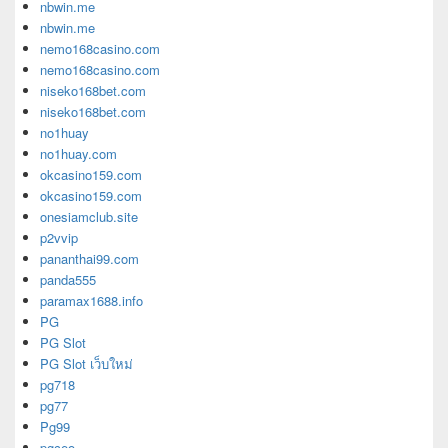
nbwin.me
nbwin.me
nemo168casino.com
nemo168casino.com
niseko168bet.com
niseko168bet.com
no1huay
no1huay.com
okcasino159.com
okcasino159.com
onesiamclub.site
p2vvip
pananthai99.com
panda555
paramax1688.info
PG
PG Slot
PG Slot เว็บใหม่
pg718
pg77
Pg99
pgceo