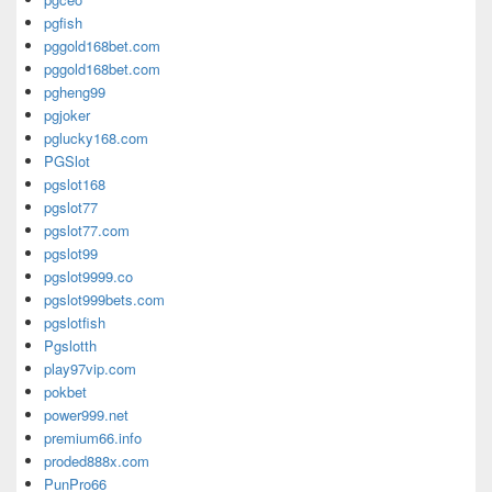
pgfish
pggold168bet.com
pggold168bet.com
pgheng99
pgjoker
pglucky168.com
PGSlot
pgslot168
pgslot77
pgslot77.com
pgslot99
pgslot9999.co
pgslot999bets.com
pgslotfish
Pgslotth
play97vip.com
pokbet
power999.net
premium66.info
proded888x.com
PunPro66