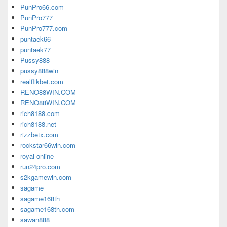
PunPro66.com
PunPro777
PunPro777.com
puntaek66
puntaek77
Pussy888
pussy888win
realflikbet.com
RENO88WIN.COM
RENO88WIN.COM
rich8188.com
rich8188.net
rizzbetx.com
rockstar66win.com
royal online
run24pro.com
s2kgamewin.com
sagame
sagame168th
sagame168th.com
sawan888