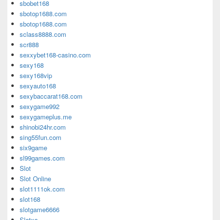
sbobet168
sbotop1688.com
sbotop1688.com
sclass8888.com
scr888
sexxybet168-casino.com
sexy168
sexy168vip
sexyauto168
sexybaccarat168.com
sexygame992
sexygameplus.me
shinobi24hr.com
sing55fun.com
six9game
sl99games.com
Slot
Slot Online
slot1111ok.com
slot168
slotgame6666
Slotxo