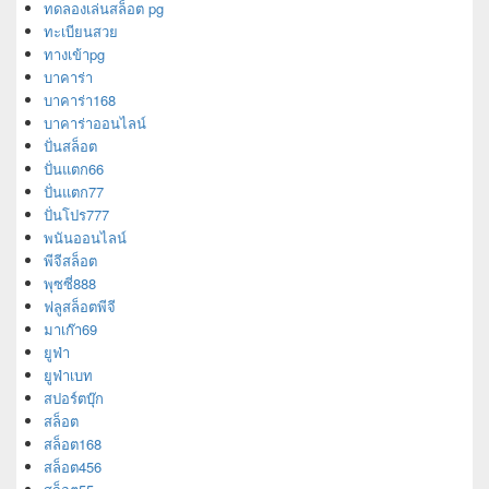
ทดลองเล่นสล็อต pg
ทะเบียนสวย
ทางเข้าpg
บาคาร่า
บาคาร่า168
บาคาร่าออนไลน์
ปั่นสล็อต
ปั่นแตก66
ปั่นแตก77
ปั่นโปร777
พนันออนไลน์
พีจีสล็อต
พุซซี่888
ฟลูสล็อตพีจี
มาเก๊า69
ยูฟ่า
ยูฟ่าเบท
สปอร์ตบุ๊ก
สล็อต
สล็อต168
สล็อต456