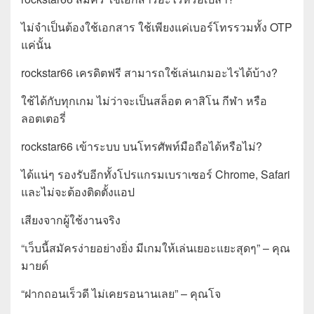
ไม่จำเป็นต้องใช้เอกสาร ใช้เพียงแค่เบอร์โทรรวมทั้ง OTP
แค่นั้น
rockstar66 เครดิตฟรี สามารถใช้เล่นเกมอะไรได้บ้าง?
ใช้ได้กับทุกเกม ไม่ว่าจะเป็นสล็อต คาสิโน กีฬา หรือ
ลอตเตอรี่
rockstar66 เข้าระบบ บนโทรศัพท์มือถือได้หรือไม่?
ได้แน่ๆ รองรับอีกทั้งโปรแกรมเบราเซอร์ Chrome, Safari
และไม่จะต้องติดตั้งแอป
เสียงจากผู้ใช้งานจริง
“เว็บนี้สมัครง่ายอย่างยิ่ง มีเกมให้เล่นเยอะแยะสุดๆ” – คุณ
มายด์
“ฝากถอนเร็วดี ไม่เคยรอนานเลย” – คุณโจ