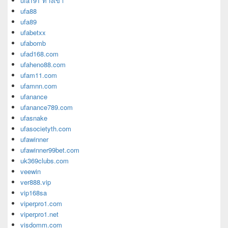
ufa191 ทางเข้า
ufa88
ufa89
ufabetxx
ufabomb
ufad168.com
ufaheno88.com
ufam11.com
ufamnn.com
ufanance
ufanance789.com
ufasnake
ufasocietyth.com
ufawinner
ufawinner99bet.com
uk369clubs.com
veewin
ver888.vip
vip168sa
viperpro1.com
viperpro1.net
visdomm.com