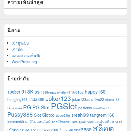
ความเห็นล่าสุด
นิยาม
เข้าสู่ระบบ
เข้าฟีด
แสดงความเห็นฟีด
WordPress.org
ป้ายกำกับ
918Kiss
happy168
188bet
faro168
1688vegas เครดิตฟรี
Joker123
jinda888
hengjing168
joker123auto
live22
niseko168
PGSlot
PG
PG Slot
pgslot99
เข้าสู่ระบบ
PunPro777
Pussy888
Slotxo
sretthi99
tangtem168
Slot
slotxo24hr
ทาง
temmax69
คาสิโนออนไลน์
ทดลองเล่นสล็อต
ดาวน์โหลด918kiss
ดูหนัง
สล็อต
บาคาร่า
พุซซี่888
เข้าpg
บาคาร่า168
ปั่นแตก66