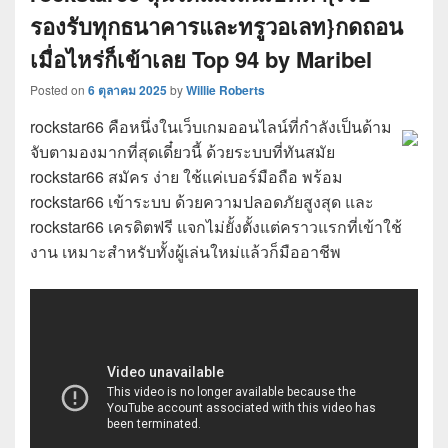
รองรับทุกธนาคารและทรูวอเลท}กดถอน
เมื่อไหร่ก็เข้าเลย Top 94 by Maribel
Posted on
6 ตุลาคม 2025
by
Willie Roberts
rockstar66 คือหนึ่งในเว็บเกมออนไลน์ที่กำลังเป็นด้าม
จับตามองมากที่สุดเดี๋ยวนี้ ด้วยระบบที่ทันสมัย
rockstar66 สมัคร ง่าย ใช้แค่เบอร์มือถือ พร้อม
rockstar66 เข้าระบบ ด้วยความปลอดภัยสูงสุด และ
rockstar66 เครดิตฟรี แจกไม่ยั้งตั้งแต่คราวแรกที่เข้าใช้
งาน เหมาะสำหรับทั้งผู้เล่นใหม่แล้วก็มืออาชีพ