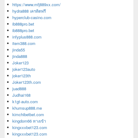
https://www.mfj889xx.com/
hydra888 เครดิตฟรี
hyperclub-casino.com
ib888pro.bet
ib888pro.bet
infyplus888.com
item388.com
jinda55
jinda888
Joker123
joker123auto
joker123th
Joker123th.com
juad888
Judhai168
k1gt-auto.com
khumsup888.me
kimchibetbet.com
kingdom66 ทางเข้า
kingxxxbet123.com
kingxxxbet123.com