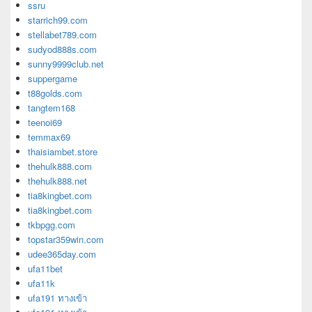
ssru
starrich99.com
stellabet789.com
sudyod888s.com
sunny9999club.net
suppergame
t88golds.com
tangtem168
teenoi69
temmax69
thaisiambet.store
thehulk888.com
thehulk888.net
tia8kingbet.com
tia8kingbet.com
tkbpgg.com
topstar359win.com
udee365day.com
ufa11bet
ufa11k
ufa191 ทางเข้า