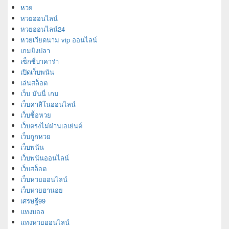
หวย
หวยออนไลน์
หวยออนไลน์24
หวยเวียดนาม vip ออนไลน์
เกมยิงปลา
เซ็กซี่บาคาร่า
เปิดเว็บพนัน
เล่นสล็อต
เว็บ มันนี่ เกม
เว็บคาสิโนออนไลน์
เว็บซื้อหวย
เว็บตรงไม่ผ่านเอเย่นต์
เว็บถูกหวย
เว็บพนัน
เว็บพนันออนไลน์
เว็บสล็อต
เว็บหวยออนไลน์
เว็บหวยฮานอย
เศรษฐี99
แทงบอล
แทงหวยออนไลน์