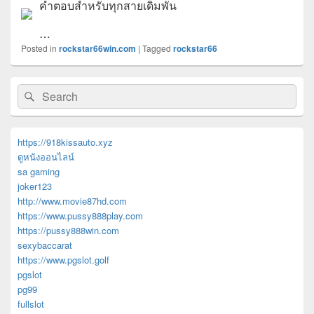
คำตอบสำหรับทุกสายเดิมพัน
…
Posted in
rockstar66win.com
|
Tagged
rockstar66
Primary
Search
Search
Sidebar
for:
Widget
Area
https://918kissauto.xyz
ดูหนังออนไลน์
sa gaming
joker123
http://www.movie87hd.com
https://www.pussy888play.com
https://pussy888win.com
sexybaccarat
https://www.pgslot.golf
pgslot
pg99
fullslot