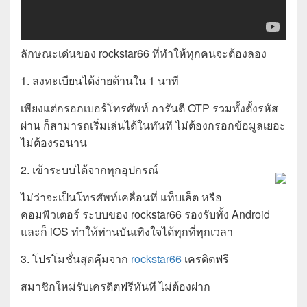
ลักษณะเด่นของ rockstar66 ที่ทำให้ทุกคนจะต้องลอง
1. ลงทะเบียนได้ง่ายด้านใน 1 นาที
เพียงแต่กรอกเบอร์โทรศัพท์ การันตี OTP รวมทั้งตั้งรหัส
ผ่าน ก็สามารถเริ่มเล่นได้ในทันที ไม่ต้องกรอกข้อมูลเยอะ
ไม่ต้องรอนาน
2. เข้าระบบได้จากทุกอุปกรณ์
ไม่ว่าจะเป็นโทรศัพท์เคลื่อนที่ แท็บเล็ต หรือ
คอมพิวเตอร์ ระบบของ rockstar66 รองรับทั้ง Android
และก็ iOS ทำให้ท่านบันเทิงใจได้ทุกที่ทุกเวลา
3. โปรโมชั่นสุดคุ้มจาก
rockstar66
เครดิตฟรี
สมาชิกใหม่รับเครดิตฟรีทันที ไม่ต้องฝาก