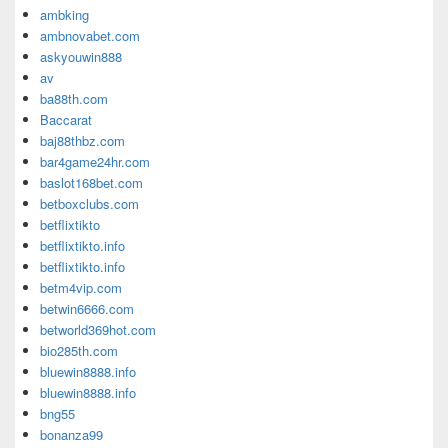
ambking
ambnovabet.com
askyouwin888
av
ba88th.com
Baccarat
baj88thbz.com
bar4game24hr.com
baslot168bet.com
betboxclubs.com
betflixtikto
betflixtikto.info
betflixtikto.info
betm4vip.com
betwin6666.com
betworld369hot.com
bio285th.com
bluewin8888.info
bluewin8888.info
bng55
bonanza99