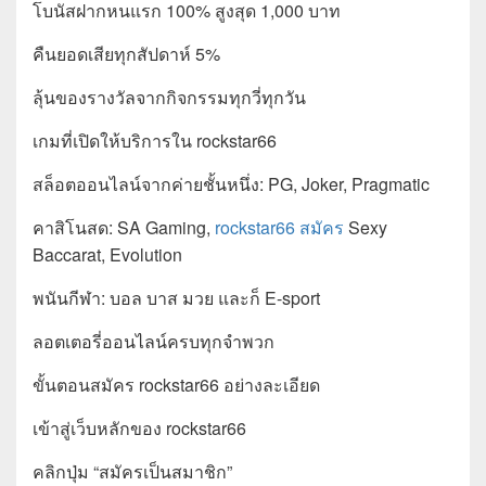
โบนัสฝากหนแรก 100% สูงสุด 1,000 บาท
คืนยอดเสียทุกสัปดาห์ 5%
ลุ้นของรางวัลจากกิจกรรมทุกวี่ทุกวัน
เกมที่เปิดให้บริการใน rockstar66
สล็อตออนไลน์จากค่ายชั้นหนึ่ง: PG, Joker, Pragmatic
คาสิโนสด: SA Gaming,
rockstar66 สมัคร
Sexy
Baccarat, Evolution
พนันกีฬา: บอล บาส มวย และก็ E-sport
ลอตเตอรี่ออนไลน์ครบทุกจำพวก
ขั้นตอนสมัคร rockstar66 อย่างละเอียด
เข้าสู่เว็บหลักของ rockstar66
คลิกปุ่ม “สมัครเป็นสมาชิก”