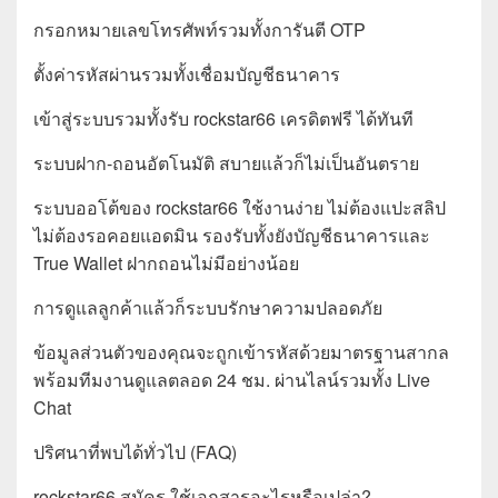
กรอกหมายเลขโทรศัพท์รวมทั้งการันตี OTP
ตั้งค่ารหัสผ่านรวมทั้งเชื่อมบัญชีธนาคาร
เข้าสู่ระบบรวมทั้งรับ rockstar66 เครดิตฟรี ได้ทันที
ระบบฝาก-ถอนอัตโนมัติ สบายแล้วก็ไม่เป็นอันตราย
ระบบออโต้ของ rockstar66 ใช้งานง่าย ไม่ต้องแปะสลิป
ไม่ต้องรอคอยแอดมิน รองรับทั้งยังบัญชีธนาคารและ
True Wallet ฝากถอนไม่มีอย่างน้อย
การดูแลลูกค้าแล้วก็ระบบรักษาความปลอดภัย
ข้อมูลส่วนตัวของคุณจะถูกเข้ารหัสด้วยมาตรฐานสากล
พร้อมทีมงานดูแลตลอด 24 ชม. ผ่านไลน์รวมทั้ง Live
Chat
ปริศนาที่พบได้ทั่วไป (FAQ)
rockstar66 สมัคร ใช้เอกสารอะไรหรือเปล่า?