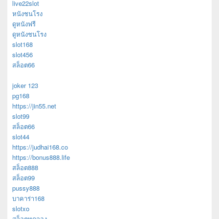
live22slot
หนังชนโรง
ดูหนังฟรี
ดูหนังชนโรง
slot168
slot456
สล็อต66
joker 123
pg168
https://jin55.net
slot99
สล็อต66
slot44
https://judhai168.co
https://bonus888.life
สล็อต888
สล็อต99
pussy888
บาคาร่า168
slotxo
สล็อตทดลอง