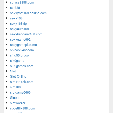
sclass8888.com
scr888
sexxybet168-casino.com
sexy168
sexy168vip
sexyauto168
sexybaccarat168.com
sexygame992
sexygameplus.me
shinobi24hr.com
sing55fun.com
six9game
sl99games.com
Slot
Slot Online
slot1111ok.com
slot168
slotgame6666
Slotxo
slotxo24hr
spbetflik888.com