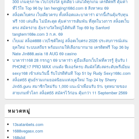
300 เกมคุรภาพ เว็บโปร่งใส ยูสเดียว เล่นได้ทุกเกม เครดิตฟรี คุ้มค่า
ที่ไว้ใจ Top 96 by Ian hengjing168d.com 8 สิงหาคม 69
สล็อตเว็บตรง เว็บเดียวครบ ทั้งสล็อตและบาคาร่า ฝากนี้เกินคุ้มรับทุน
ฟรี 100 เล่นลื่น ไม่มีสะดุด คุ้มค่าการเดิมพัน ที่สุดในวงการ สล็อตเว็บ
ตรง สมัครง่าย ลุ้นรางวัลใหญ่ได้ทันที Top 69 by Sanford
tangtem168e.com 3 ก.ค. 69
เว็บแม่ สล็อต888 เวปไซต์ใหญ่ สล็อตเว็บตรง 2026 ประสบการณ์เล่น
ยุคใหม่ ระบบเสถียร พร้อมเกมให้เลือกมากมาย เครดิตฟรี Top 36 by
Nate Jin888.asia 18 AUG 69 casino
บาคาร่า168 28 กรกฎา 69 บาคาร่า คู่มือเลือกเว็บไพ่ที่ควรรู้ ลุ้นรับ I
PHONE17 PRO MAX เกมดัง ฟีเจอร์ครบ สัมผัสโต๊ะสดระดับพรีเมียม
sexy168 เข้าเล่นวันนี้ รับโปรดีทันที Top 51 by Rudy Sexy168c.com
สล็อต55 ศูนย์รวมเกมยอดนิยมแห่งยุคใหม่ Top 24 by Sherry
Jin55.guru สมาชิกใหม่รับ 1,000 แนะนำเพื่อนรับ 5% จุดหมายของ
สายเกมทั่วโลก สล็อต55 สมัครไว้ก่อน คุ้มกว่า 11 September 2569
หมวดหมู่
13satanbets.com
1688vegasx.com
168slot