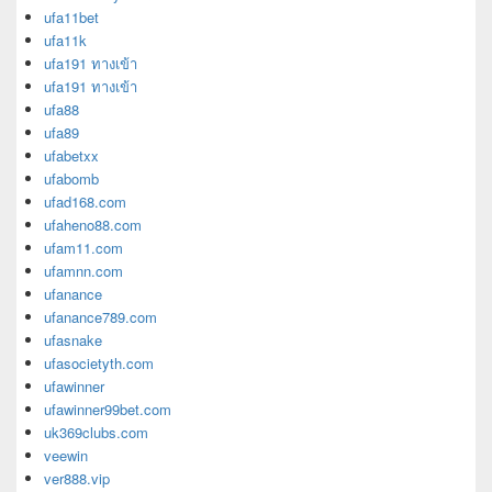
ufa11bet
ufa11k
ufa191 ทางเข้า
ufa191 ทางเข้า
ufa88
ufa89
ufabetxx
ufabomb
ufad168.com
ufaheno88.com
ufam11.com
ufamnn.com
ufanance
ufanance789.com
ufasnake
ufasocietyth.com
ufawinner
ufawinner99bet.com
uk369clubs.com
veewin
ver888.vip