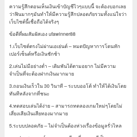
ความรู้สึกตอนเห็นเงินเข้าบัญชีไวๆแบบนี้ จะต้องบอกเลย
ว่าฟินมากๆมันทำให้มีความรู้สึกปลอดภัยรวมทั้งแน่ใจว่า
เว็บไซต์นี้เชื่อถือได้จริงๆ
ข้อดีที่ผมสัมผัสเอง ufawinner88
1.เว็บไซต์ตรงไม่ผ่านเอเย่นต์ – หมดปัญหาการโดนหัก
เปอร์เซ็นต์หรือเงินชักช้า
2.เล่นไม่มีอย่างต่ำ – เดิมพันได้ตามอยาก ไม่มีความ
จำเป็นที่จะต้องฝากเงินมากมาย
3.ถอนเงินเร็วใน 30 วินาที – ระบบออโต้ ทำให้ได้เงินโดย
ทันทีหลังจากที่ชนะ
4.ทดสอบเล่นได้ง่าย – สามารถทดลองเกมใหม่ๆโดยไม่
เสี่ยงเสียเงินเสียทองมากมาย
5.ระบบปลอดภัย – ไม่จำเป็นต้องห่วงเรื่องข้อมูลรั่วไหล