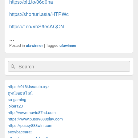
https://bitt.to/06d0na
https://shorturl.asia/HTPWc
https://t.co/VoS9esAQON
…
Posted in
ufawinner
|
Tagged
ufawinner
Primary
Search
Search
Sidebar
for:
Widget
Area
https://918kissauto.xyz
ดูหนังออนไลน์
sa gaming
joker123
http://www.movie87hd.com
https://www.pussy888play.com
https://pussy888win.com
sexybaccarat