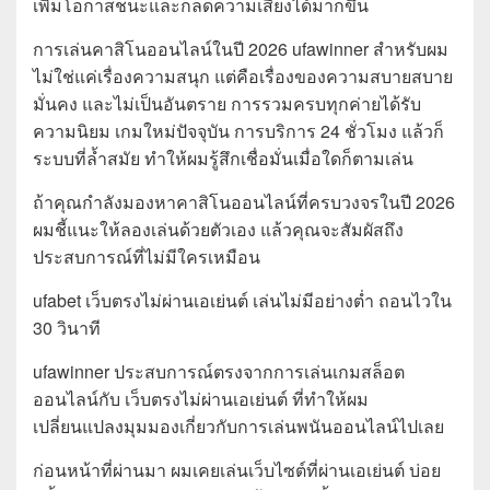
เพิ่มโอกาสชนะและก็ลดความเสี่ยงได้มากขึ้น
การเล่นคาสิโนออนไลน์ในปี 2026 ufawinner สำหรับผม
ไม่ใช่แค่เรื่องความสนุก แต่คือเรื่องของความสบายสบาย
มั่นคง และไม่เป็นอันตราย การรวมครบทุกค่ายได้รับ
ความนิยม เกมใหม่ปัจจุบัน การบริการ 24 ชั่วโมง แล้วก็
ระบบที่ล้ำสมัย ทำให้ผมรู้สึกเชื่อมั่นเมื่อใดก็ตามเล่น
ถ้าคุณกำลังมองหาคาสิโนออนไลน์ที่ครบวงจรในปี 2026
ผมชี้แนะให้ลองเล่นด้วยตัวเอง แล้วคุณจะสัมผัสถึง
ประสบการณ์ที่ไม่มีใครเหมือน
ufabet เว็บตรงไม่ผ่านเอเย่นต์ เล่นไม่มีอย่างต่ำ ถอนไวใน
30 วินาที
ufawinner ประสบการณ์ตรงจากการเล่นเกมสล็อต
ออนไลน์กับ เว็บตรงไม่ผ่านเอเย่นต์ ที่ทำให้ผม
เปลี่ยนแปลงมุมมองเกี่ยวกับการเล่นพนันออนไลน์ไปเลย
ก่อนหน้าที่ผ่านมา ผมเคยเล่นเว็บไซต์ที่ผ่านเอเย่นต์ บ่อย