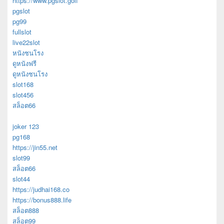
https://www.pgslot.golf
pgslot
pg99
fullslot
live22slot
หนังชนโรง
ดูหนังฟรี
ดูหนังชนโรง
slot168
slot456
สล็อต66
joker 123
pg168
https://jin55.net
slot99
สล็อต66
slot44
https://judhai168.co
https://bonus888.life
สล็อต888
สล็อต99