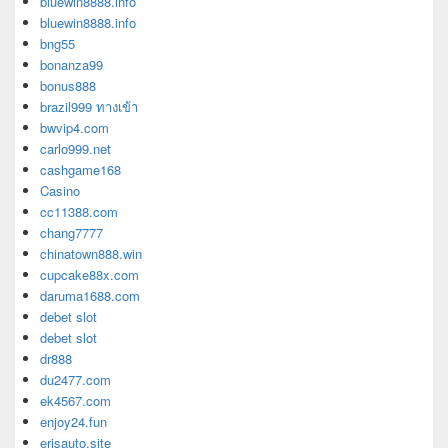
bluewin8888.info
bluewin8888.info
bng55
bonanza99
bonus888
brazil999 ทางเข้า
bwvip4.com
carlo999.net
cashgame168
Casino
cc11388.com
chang7777
chinatown888.win
cupcake88x.com
daruma1688.com
debet slot
debet slot
dr888
du2477.com
ek4567.com
enjoy24.fun
erisauto.site