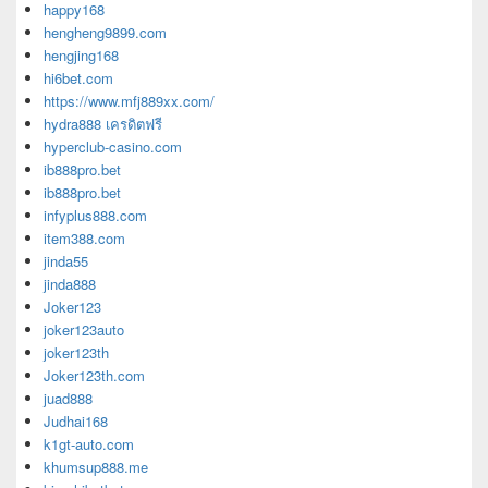
happy168
hengheng9899.com
hengjing168
hi6bet.com
https://www.mfj889xx.com/
hydra888 เครดิตฟรี
hyperclub-casino.com
ib888pro.bet
ib888pro.bet
infyplus888.com
item388.com
jinda55
jinda888
Joker123
joker123auto
joker123th
Joker123th.com
juad888
Judhai168
k1gt-auto.com
khumsup888.me